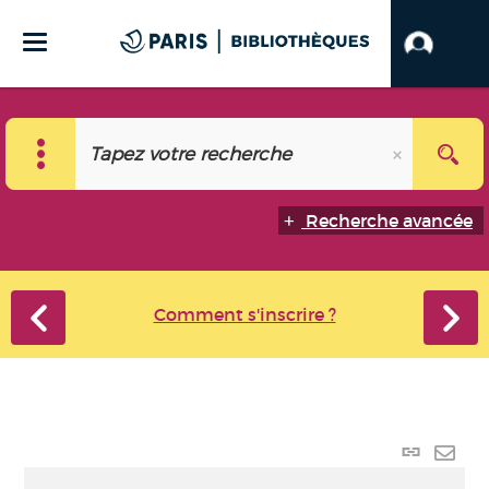
Recherche avancée
Comment s'inscrire ?
Lien
perma
Envo