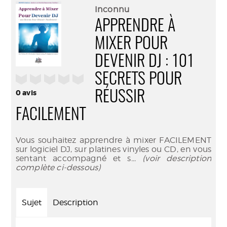
(Nouve
par
Inconnu
fenêtr
mail
APPRENDRE À
MIXER POUR
DEVENIR DJ : 101
SECRETS POUR
/5
0
avis
RÉUSSIR
FACILEMENT
Vous souhaitez apprendre à mixer FACILEMENT
sur logiciel DJ, sur platines vinyles ou CD, en vous
sentant accompagné et s
... (voir description
complète ci-dessous)
Sujet
Description