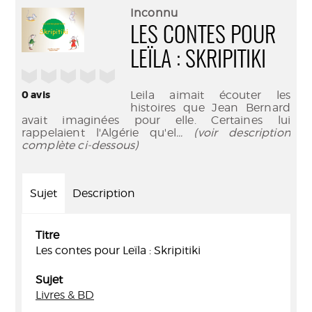
(Nouve
par
Inconnu
fenêtr
mail
LES CONTES POUR
LEÏLA : SKRIPITIKI
/5
0
avis
Leila aimait écouter les
histoires que Jean Bernard
avait imaginées pour elle. Certaines lui
rappelaient l'Algérie qu'el
... (voir description
complète ci-dessous)
Sujet
Description
Titre
Les contes pour Leïla : Skripitiki
Sujet
Livres & BD