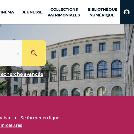
COLLECTIONS
BIBLIOTHÈQUE
CINÉMA
JEUNESSE
PATRIMONIALES
NUMÉRIQUE
Recherche avancée
achat
Se former en ligne
infolettres