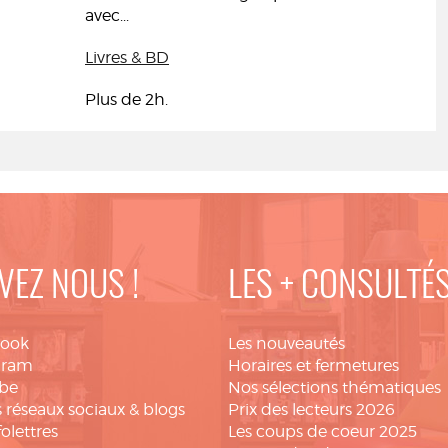
avec...
Livres & BD
Plus de 2h.
VEZ NOUS !
LES + CONSULTÉ
book
Les nouveautés
gram
Horaires et fermetures
be
Nos sélections thématiques
 réseaux sociaux & blogs
Prix des lecteurs 2026
folettres
Les coups de coeur 2025