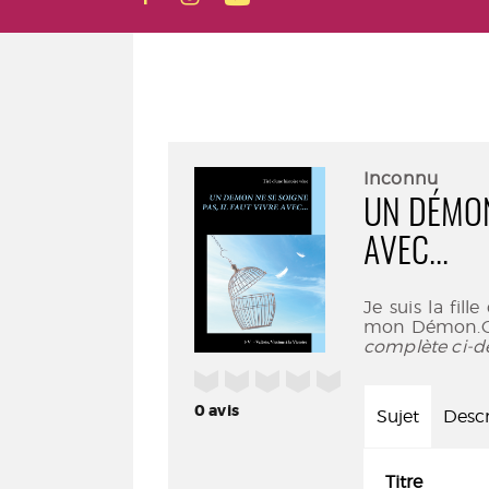
Inconnu
UN DÉMON
AVEC...
Je suis la fi
mon Démon.Ce p
complète ci-d
/5
0
avis
Sujet
Descr
Titre