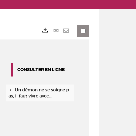
Lien
Exports
permanent
Envoyer
(Nouvelle
par
fenêtre)
mail
CONSULTER EN LIGNE
Un démon ne se soigne p
as, il faut vivre avec...