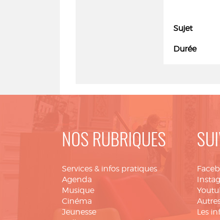
Sujet
Durée
NOS RUBRIQUES
SUI
Services & infos pratiques
Face
Agenda
Insta
Musique
Youtu
Cinéma
Autres
Jeunesse
Les in