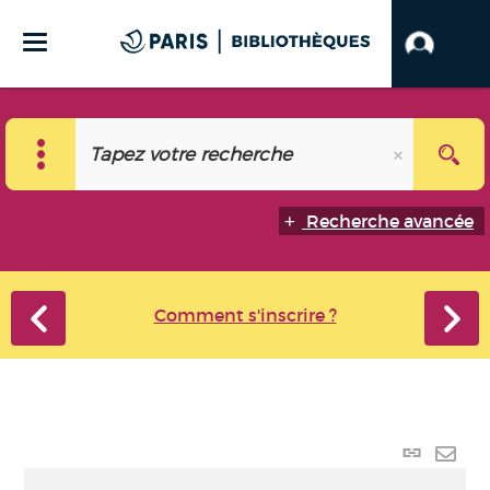
Recherche avancée
Comment s'inscrire ?
Lien
perma
Envo