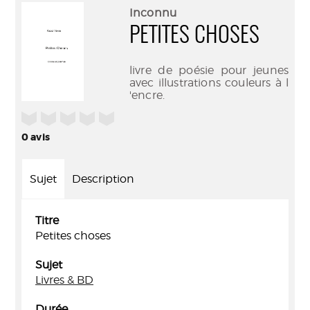
(Nouve
par
Inconnu
fenêtr
mail
PETITES CHOSES
livre de poésie pour jeunes
avec illustrations couleurs à l
'encre.
/5
0
avis
Sujet
Description
Titre
Petites choses
Sujet
Livres & BD
Durée