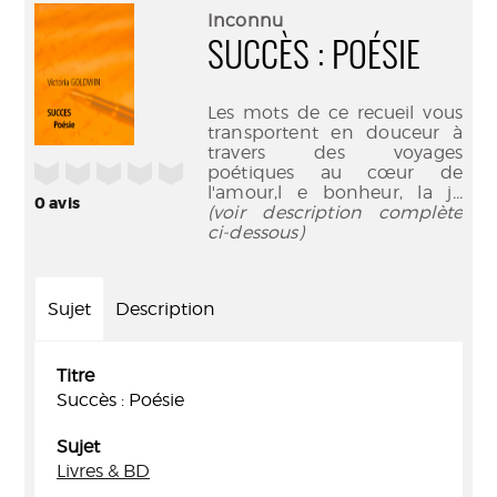
(Nouve
par
Inconnu
fenêtr
mail
SUCCÈS : POÉSIE
Les mots de ce recueil vous
transportent en douceur à
travers des voyages
/5
poétiques au cœur de
l'amour,l e bonheur, la j
...
0
avis
(voir description complète
ci-dessous)
Sujet
Description
Titre
Succès : Poésie
Sujet
Livres & BD