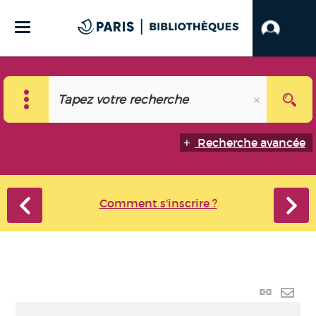
Recherche avancée
Comment s'inscrire ?
Lien
perma
Envo