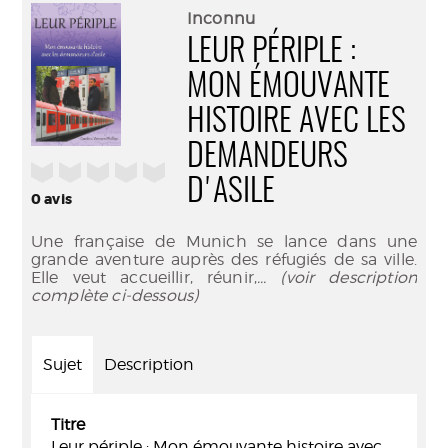
(Nouve
par
Inconnu
fenêtr
mail
LEUR PÉRIPLE :
MON ÉMOUVANTE
HISTOIRE AVEC LES
DEMANDEURS
/5
D'ASILE
0
avis
Une française de Munich se lance dans une
grande aventure auprès des réfugiés de sa ville.
Elle veut accueillir, réunir,
... (voir description
complète ci-dessous)
Sujet
Description
Titre
Leur périple : Mon émouvante histoire avec