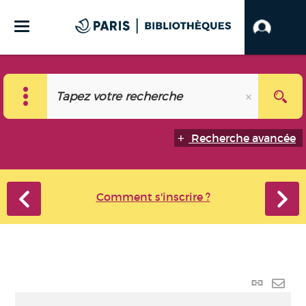
Recherche avancée
Comment s'inscrire ?
Lien
perma
Envo