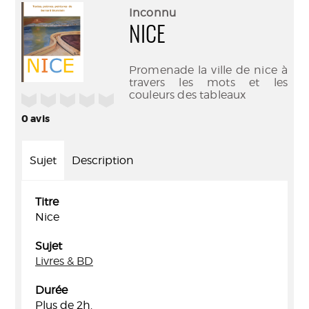
(Nouve
par
Inconnu
fenêtr
mail
NICE
Promenade la ville de nice à
travers les mots et les
couleurs des tableaux
/5
0
avis
Sujet
Description
Titre
Nice
Sujet
Livres & BD
Durée
Plus de 2h.