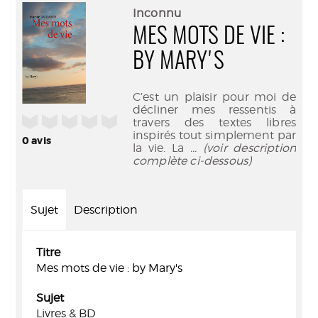
(Nouve
par
Inconnu
fenêtr
mail
MES MOTS DE VIE :
BY MARY'S
C’est un plaisir pour moi de
décliner mes ressentis à
/5
travers des textes libres
inspirés tout simplement par
0
avis
la vie. La
... (voir description
complète ci-dessous)
Sujet
Description
Titre
Mes mots de vie : by Mary's
Sujet
Livres & BD