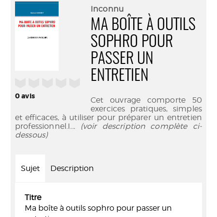
(Nouve
par
Inconnu
fenêtr
mail
MA BOÎTE À OUTILS
SOPHRO POUR
PASSER UN
ENTRETIEN
/5
0
avis
Cet ouvrage comporte 50
exercices pratiques, simples
et efficaces, à utiliser pour préparer un entretien
professionnel.I
... (voir description complète ci-
dessous)
Sujet
Description
Titre
Ma boîte à outils sophro pour passer un