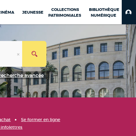
COLLECTIONS
BIBLIOTHÈQUE
CINÉMA
JEUNESSE
PATRIMONIALES
NUMÉRIQUE
Recherche avancée
achat
Se former en ligne
infolettres