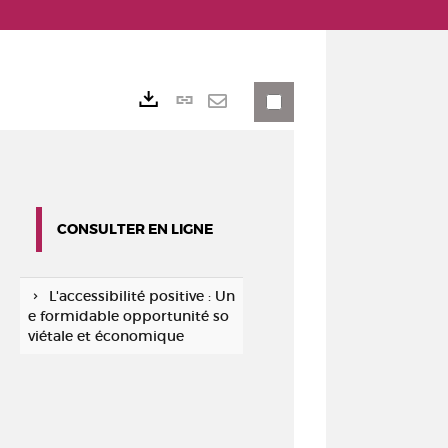
Lien
Exports
permanent
Envoyer
(Nouvelle
par
fenêtre)
mail
CONSULTER EN LIGNE
L'accessibilité positive : Un
e formidable opportunité so
viétale et économique