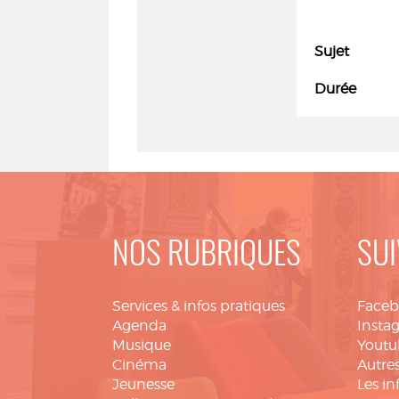
Sujet
Durée
NOS RUBRIQUES
SUI
Services & infos pratiques
Face
Agenda
Insta
Musique
Youtu
Cinéma
Autres
Jeunesse
Les in