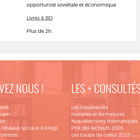
opportunité soviétale et économique
Livres & BD
Plus de 2h.
VEZ NOUS !
LES + CONSULTÉ
book
Les nouveautés
gram
Horaires et fermetures
be
Nos sélections thématiques
 réseaux sociaux & blogs
Prix des lecteurs 2026
folettres
Les coups de coeur 2025