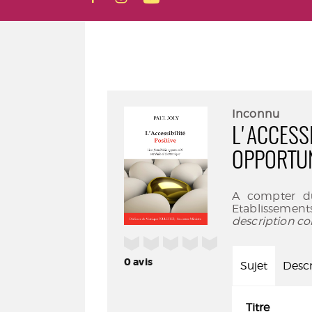
Inconnu
L'ACCESSI
OPPORTUN
A compter du
Etablissement
description co
/5
0
avis
Sujet
Descr
Titre