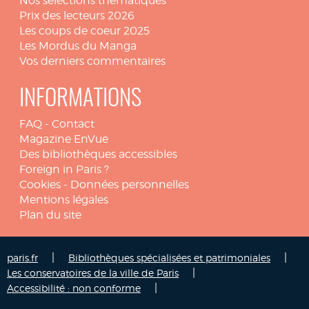
Nos sélections thématiques
Prix des lecteurs 2026
Les coups de coeur 2025
Les Mordus du Manga
Vos derniers commentaires
INFORMATIONS
FAQ
-
Contact
Magazine EnVue
Des bibliothèques accessibles
Foreign in Paris ?
Cookies
-
Données personnelles
Mentions légales
Plan du site
|
|
paris.fr
Bibliothèques spécialisées et patrimoniales
|
Les conservatoires de la ville de Paris
|
Accessibilité : non conforme