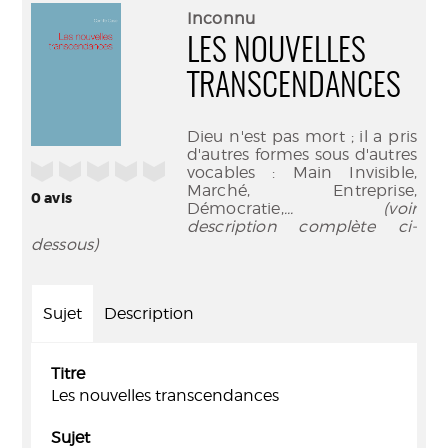
(Nouve
par
Inconnu
fenêtr
mail
LES NOUVELLES
TRANSCENDANCES
Dieu n'est pas mort ; il a pris
d'autres formes sous d'autres
/5
vocables : Main Invisible,
Marché, Entreprise,
0
avis
Démocratie,
... (voir
description complète ci-
dessous)
Sujet
Description
Titre
Les nouvelles transcendances
Sujet