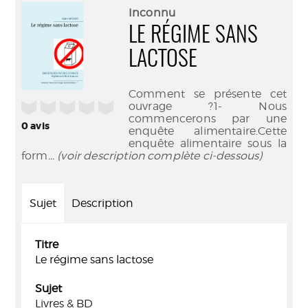
(Nouve
par
Inconnu
fenêtr
mail
LE RÉGIME SANS
LACTOSE
Comment se présente cet
/5
ouvrage ?1- Nous
commencerons par une
0
avis
enquête alimentaire.Cette
enquête alimentaire sous la
form
... (voir description complète ci-dessous)
Sujet
Description
Titre
Le régime sans lactose
Sujet
Livres & BD