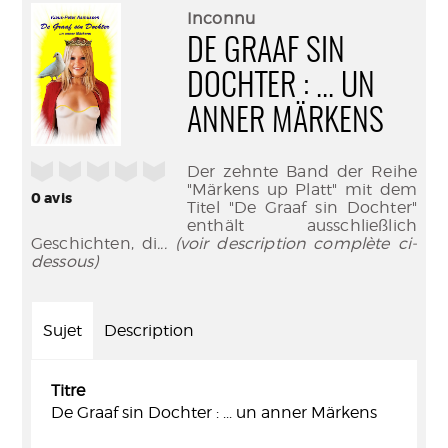
(Nouve
par
Inconnu
fenêtr
mail
DE GRAAF SIN
DOCHTER : ... UN
ANNER MÄRKENS
/5
Der zehnte Band der Reihe
"Märkens up Platt" mit dem
0
avis
Titel "De Graaf sin Dochter"
enthält ausschließlich
Geschichten, di
... (voir description complète ci-
dessous)
Sujet
Description
Titre
De Graaf sin Dochter : ... un anner Märkens