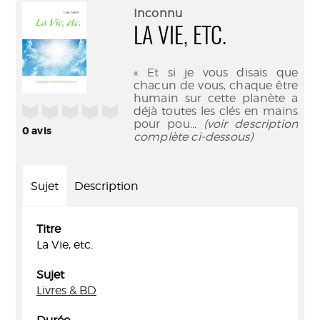
(Nouve
par
Inconnu
fenêtr
mail
LA VIE, ETC.
« Et si je vous disais que
chacun de vous, chaque être
humain sur cette planète a
/5
déjà toutes les clés en mains
pour pou
... (voir description
0
avis
complète ci-dessous)
Sujet
Description
Titre
La Vie, etc.
Sujet
Livres & BD