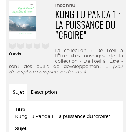
(Nouve
par
Inconnu
fenêtr
mail
KUNG FU PANDA 1 :
LA PUISSANCE DU
"CROIRE"
/5
La collection « De l’œil à
0
avis
l’Être »Les ouvrages de la
collection « De l’œil à l’Être »
sont des outils de développement
... (voir
description complète ci-dessous)
Sujet
Description
Titre
Kung Fu Panda 1 : La puissance du "croire"
Sujet