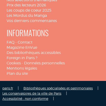
Prix des lecteurs 2026
Les coups de coeur 2025
Les Mordus du Manga
Vos derniers commentaires
INFORMATIONS
FAQ
-
Contact
Magazine EnVue
Des bibliothèques accessibles
Foreign in Paris ?
Cookies
-
Données personnelles
Mentions légales
Plan du site
|
|
paris.fr
Bibliothèques spécialisées et patrimoniales
|
Les conservatoires de la ville de Paris
|
Accessibilité : non conforme