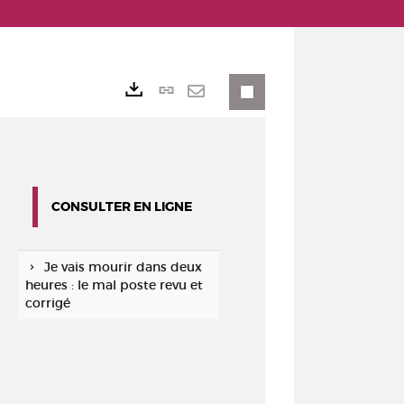
Lien
Exports
permanent
Envoyer
(Nouvelle
par
fenêtre)
mail
CONSULTER EN LIGNE
Je vais mourir dans deux
heures : le mal poste revu et
corrigé