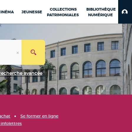
COLLECTIONS
BIBLIOTHÈQUE
CINÉMA
JEUNESSE
PATRIMONIALES
NUMÉRIQUE
Recherche avancée
achat
Se former en ligne
infolettres