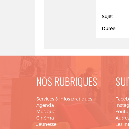
Sujet
Durée
NOS RUBRIQUES
SUI
Services & infos pratiques
Face
Agenda
Insta
Musique
Youtu
Cinéma
Autres
Jeunesse
Les in