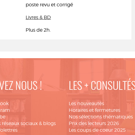
poste revu et corrigé
Livres & BD
Plus de 2h.
VEZ NOUS !
LES + CONSULTÉ
book
Les nouveautés
gram
Horaires et fermetures
be
Nos sélections thématiques
 réseaux sociaux & blogs
Prix des lecteurs 2026
folettres
Les coups de coeur 2025