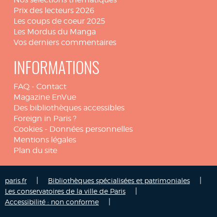
Prix des lecteurs 2026
Les coups de coeur 2025
Les Mordus du Manga
Vos derniers commentaires
INFORMATIONS
FAQ
-
Contact
Magazine EnVue
Des bibliothèques accessibles
Foreign in Paris ?
Cookies
-
Données personnelles
Mentions légales
Plan du site
|
|
paris.fr
Bibliothèques spécialisées et patrimoniales
|
Les conservatoires de la ville de Paris
|
Accessibilité : non conforme