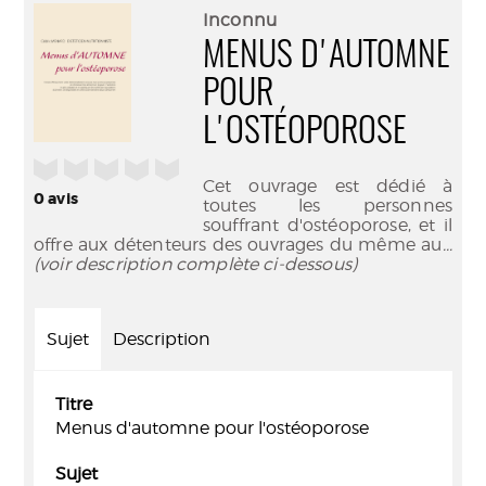
(Nouve
par
Inconnu
fenêtr
mail
MENUS D'AUTOMNE
POUR
L'OSTÉOPOROSE
/5
Cet ouvrage est dédié à
0
avis
toutes les personnes
souffrant d'ostéoporose, et il
offre aux détenteurs des ouvrages du même au
...
(voir description complète ci-dessous)
Sujet
Description
Titre
Menus d'automne pour l'ostéoporose
Sujet