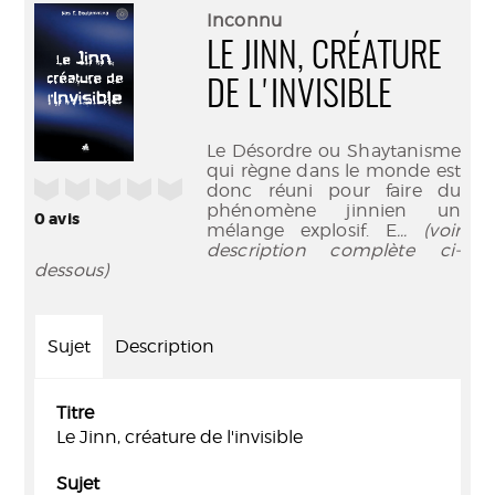
(Nouve
par
Inconnu
fenêtr
mail
LE JINN, CRÉATURE
DE L'INVISIBLE
Le Désordre ou Shaytanisme
qui règne dans le monde est
/5
donc réuni pour faire du
phénomène jinnien un
0
avis
mélange explosif. E
... (voir
description complète ci-
dessous)
Sujet
Description
Titre
Le Jinn, créature de l'invisible
Sujet