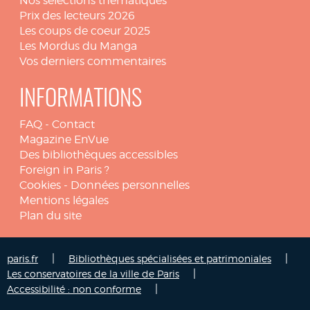
Nos sélections thématiques
Prix des lecteurs 2026
Les coups de coeur 2025
Les Mordus du Manga
Vos derniers commentaires
INFORMATIONS
FAQ
-
Contact
Magazine EnVue
Des bibliothèques accessibles
Foreign in Paris ?
Cookies
-
Données personnelles
Mentions légales
Plan du site
|
|
paris.fr
Bibliothèques spécialisées et patrimoniales
|
Les conservatoires de la ville de Paris
|
Accessibilité : non conforme