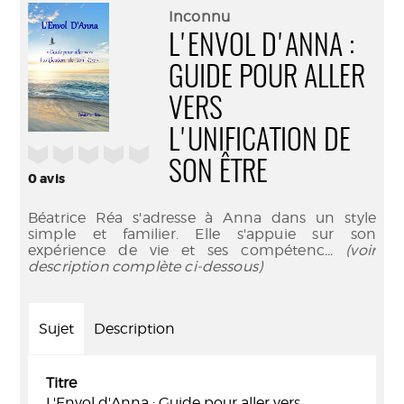
(Nouve
par
Inconnu
fenêtr
mail
L'ENVOL D'ANNA :
GUIDE POUR ALLER
VERS
L'UNIFICATION DE
/5
SON ÊTRE
0
avis
Béatrice Réa s'adresse à Anna dans un style
simple et familier. Elle s'appuie sur son
expérience de vie et ses compétenc
... (voir
description complète ci-dessous)
Sujet
Description
Titre
L'Envol d'Anna : Guide pour aller vers