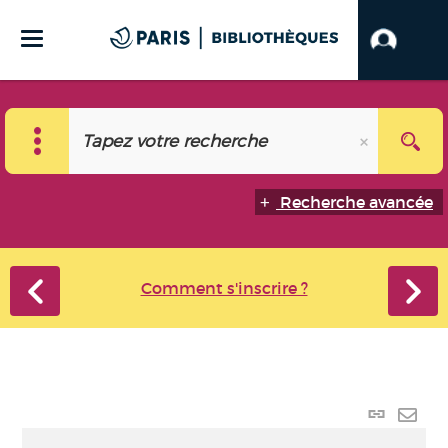
Recherche avancée
Comment s'inscrire ?
Lien
perma
Envo