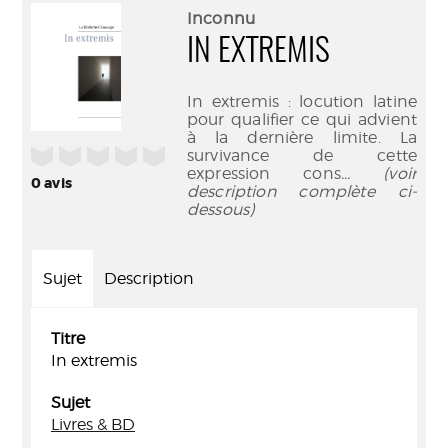
(Nouve
par
Inconnu
fenêtr
mail
IN EXTREMIS
In extremis : locution latine
pour qualifier ce qui advient
à la dernière limite. La
/5
survivance de cette
expression cons
... (voir
0
avis
description complète ci-
dessous)
Sujet
Description
Titre
In extremis
Sujet
Livres & BD