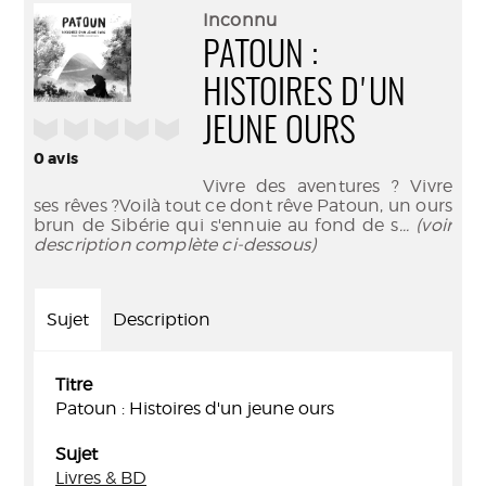
(Nouve
par
Inconnu
fenêtr
mail
PATOUN :
HISTOIRES D'UN
JEUNE OURS
/5
0
avis
Vivre des aventures ? Vivre
ses rêves ?Voilà tout ce dont rêve Patoun, un ours
brun de Sibérie qui s'ennuie au fond de s
... (voir
description complète ci-dessous)
Sujet
Description
Titre
Patoun : Histoires d'un jeune ours
Sujet
Livres & BD