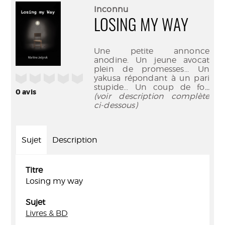
(Nouve
par
Inconnu
fenêtr
mail
LOSING MY WAY
Une petite annonce
anodine. Un jeune avocat
plein de promesses... Un
/5
yakusa répondant à un pari
stupide... Un coup de fo
...
0
avis
(voir description complète
ci-dessous)
Sujet
Description
Titre
Losing my way
Sujet
Livres & BD