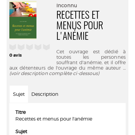
(Nouve
par
Inconnu
fenêtr
mail
RECETTES ET
MENUS POUR
L'ANÉMIE
/5
Cet ouvrage est dédié à
0
avis
toutes les personnes
souffrant d'anémie, et il offre
aux détenteurs de l'ouvrage du même auteur
...
(voir description complète ci-dessous)
Sujet
Description
Titre
Recettes et menus pour l'anémie
Sujet