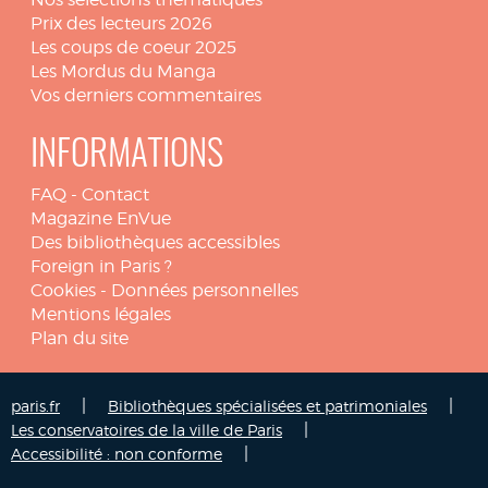
Prix des lecteurs 2026
Les coups de coeur 2025
Les Mordus du Manga
Vos derniers commentaires
INFORMATIONS
FAQ
-
Contact
Magazine EnVue
Des bibliothèques accessibles
Foreign in Paris ?
Cookies
-
Données personnelles
Mentions légales
Plan du site
|
|
paris.fr
Bibliothèques spécialisées et patrimoniales
|
Les conservatoires de la ville de Paris
|
Accessibilité : non conforme