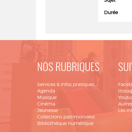
Sujet
Durée
NOS RUBRIQUES
SUI
Services & infos pratiques
Face
Agenda
Insta
Musique
Youtu
Cinéma
Autres
Jeunesse
Les in
Collections patrimoniales
Bibliothèque numérique