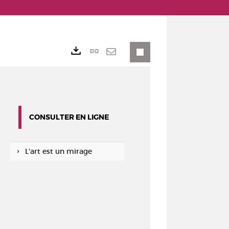
Lien
Exports
permanent
Envoyer
(Nouvelle
par
fenêtre)
mail
CONSULTER EN LIGNE
L'art est un mirage