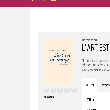
Inconnu
L'ART ES
"L’art est un 
chacun des ré
complète ci-d
Sujet
Descr
/5
0
avis
Titre