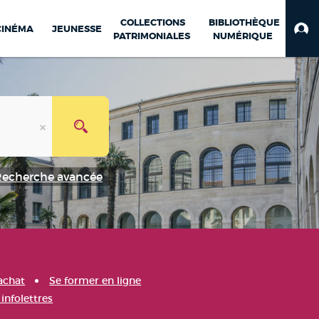
COLLECTIONS
BIBLIOTHÈQUE
CINÉMA
JEUNESSE
PATRIMONIALES
NUMÉRIQUE
Recherche avancée
achat
Se former en ligne
infolettres