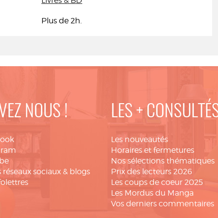
Livres & BD
Plus de 2h.
VEZ NOUS !
LES + CONSULTÉ
book
Les nouveautés
gram
Horaires et fermetures
be
Nos sélections thématiques
 réseaux sociaux & blogs
Prix des lecteurs 2026
folettres
Les coups de coeur 2025
Les Mordus du Manga
Vos derniers commentaires