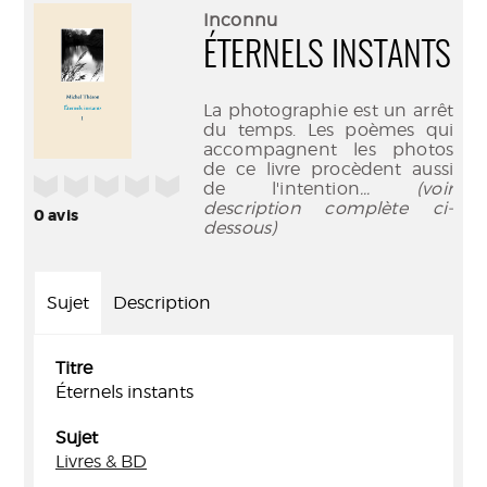
(Nouve
par
Inconnu
fenêtr
mail
ÉTERNELS INSTANTS
La photographie est un arrêt
du temps. Les poèmes qui
accompagnent les photos
de ce livre procèdent aussi
/5
de l'intention
... (voir
description complète ci-
0
avis
dessous)
Sujet
Description
Titre
Éternels instants
Sujet
Livres & BD