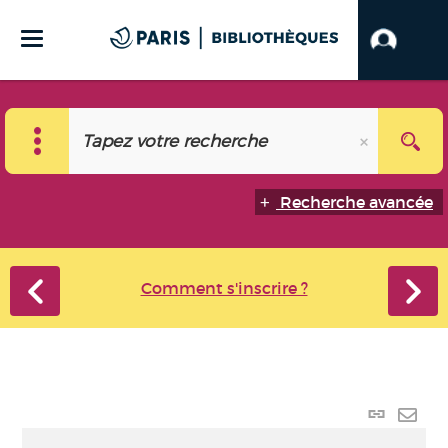
Recherche avancée
Comment s'inscrire ?
Lien
perma
Envo