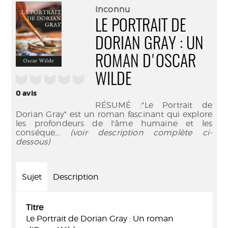
(Nouve
par
Inconnu
fenêtr
mail
LE PORTRAIT DE
DORIAN GRAY : UN
ROMAN D'OSCAR
WILDE
/5
0
avis
RÉSUMÉ :"Le Portrait de
Dorian Gray" est un roman fascinant qui explore
les profondeurs de l'âme humaine et les
conséque
... (voir description complète ci-
dessous)
Sujet
Description
Titre
Le Portrait de Dorian Gray : Un roman