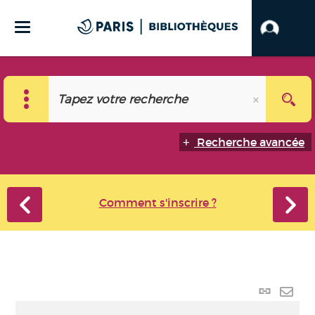
Recherche avancée
Comment s'inscrire ?
Lien
perma
Envo