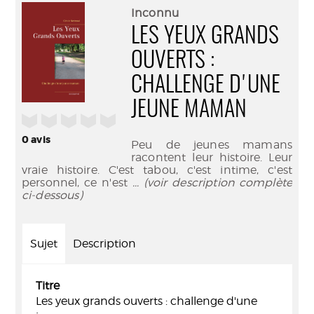
(Nouve
par
Inconnu
fenêtr
mail
LES YEUX GRANDS
OUVERTS :
CHALLENGE D'UNE
JEUNE MAMAN
/5
0
avis
Peu de jeunes mamans
racontent leur histoire. Leur
vraie histoire. C'est tabou, c'est intime, c'est
personnel, ce n'est
... (voir description complète
ci-dessous)
Sujet
Description
Titre
Les yeux grands ouverts : challenge d'une