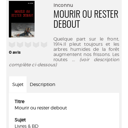
(Nouve
par
Inconnu
fenêtr
mail
MOURIR OU RESTER
DEBOUT
Quelque part sur le front,
/5
1914.Il pleut toujours et les
arbres humides de la forêt
0
avis
augmentent nos frissons. Les
routes
... (voir description
complète ci-dessous)
Sujet
Description
Titre
Mourir ou rester debout
Sujet
Livres & BD