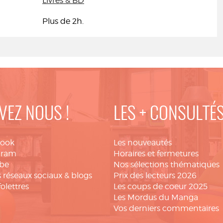
Livres & BD
Plus de 2h.
VEZ NOUS !
LES + CONSULTÉ
book
Les nouveautés
gram
Horaires et fermetures
be
Nos sélections thématiques
 réseaux sociaux & blogs
Prix des lecteurs 2026
folettres
Les coups de coeur 2025
Les Mordus du Manga
Vos derniers commentaires