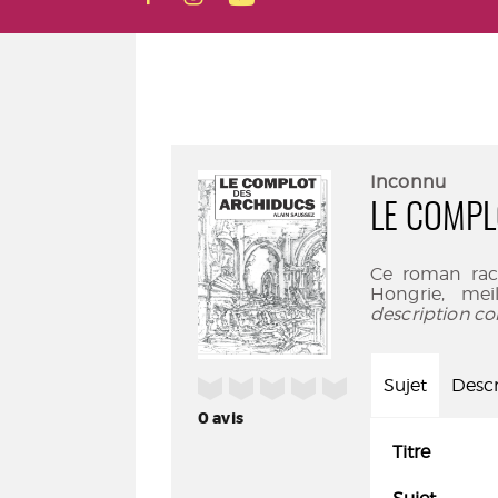
Inconnu
LE COMPL
Ce roman raco
Hongrie, mei
description co
/5
Sujet
Descr
0
avis
Titre