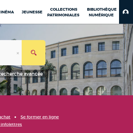
COLLECTIONS
BIBLIOTHÈQUE
CINÉMA
JEUNESSE
PATRIMONIALES
NUMÉRIQUE
Recherche avancée
achat
Se former en ligne
infolettres