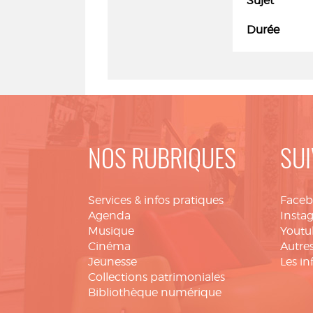
Sujet
Durée
NOS RUBRIQUES
SUI
Services & infos pratiques
Face
Agenda
Insta
Musique
Youtu
Cinéma
Autres
Jeunesse
Les in
Collections patrimoniales
Bibliothèque numérique