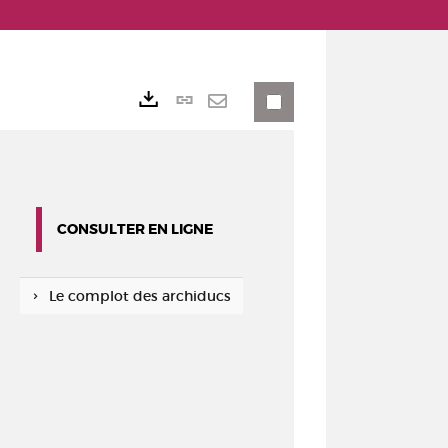
Lien
Exports
permanent
Envoyer
(Nouvelle
par
fenêtre)
mail
CONSULTER EN LIGNE
Le complot des archiducs