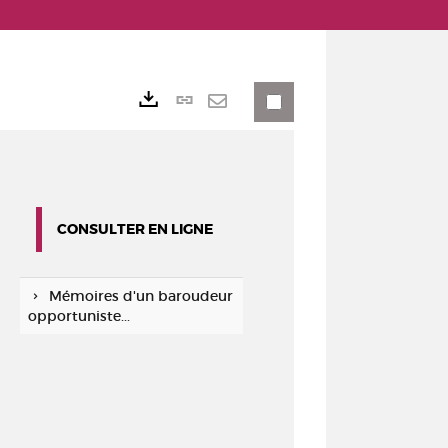
Lien
Exports
permanent
Envoyer
(Nouvelle
par
fenêtre)
mail
CONSULTER EN LIGNE
Mémoires d'un baroudeur
opportuniste...