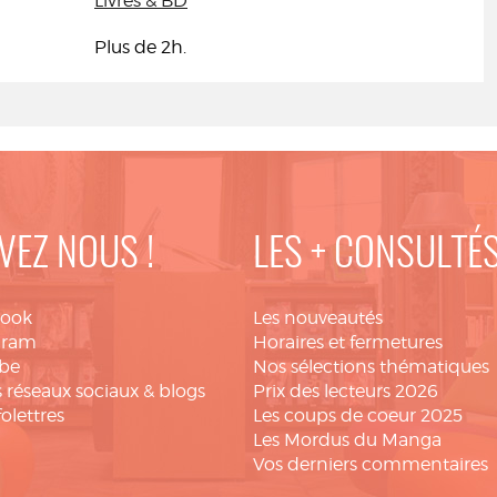
Livres & BD
Plus de 2h.
VEZ NOUS !
LES + CONSULTÉ
book
Les nouveautés
gram
Horaires et fermetures
be
Nos sélections thématiques
 réseaux sociaux & blogs
Prix des lecteurs 2026
folettres
Les coups de coeur 2025
Les Mordus du Manga
Vos derniers commentaires