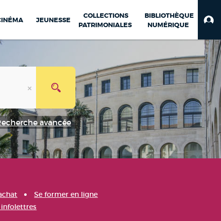
COLLECTIONS
BIBLIOTHÈQUE
CINÉMA
JEUNESSE
PATRIMONIALES
NUMÉRIQUE
Recherche avancée
achat
Se former en ligne
infolettres