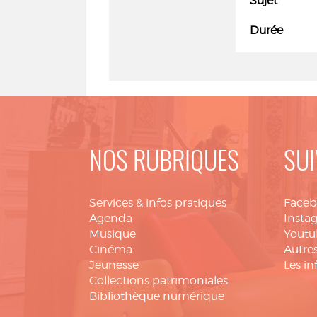
Sujet
Durée
NOS RUBRIQUES
SUI
Services & infos pratiques
Face
Agenda
Insta
Musique
Youtu
Cinéma
Autres
Jeunesse
Les in
Collections patrimoniales
Bibliothèque numérique