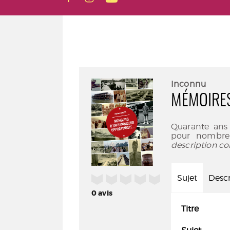
Inconnu
MÉMOIRES
Quarante ans 
pour nombre 
description co
/5
Sujet
Descr
0
avis
Titre