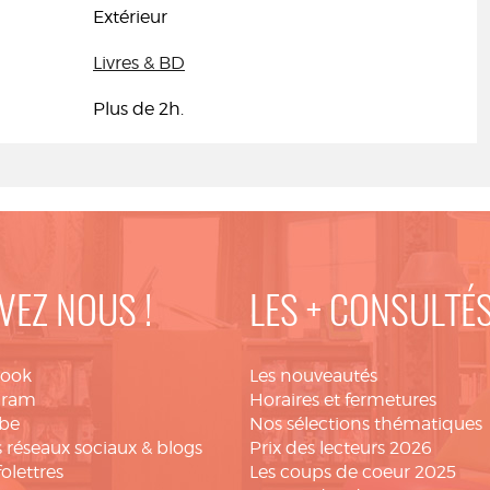
Extérieur
Livres & BD
Plus de 2h.
VEZ NOUS !
LES + CONSULTÉ
book
Les nouveautés
gram
Horaires et fermetures
be
Nos sélections thématiques
 réseaux sociaux & blogs
Prix des lecteurs 2026
folettres
Les coups de coeur 2025