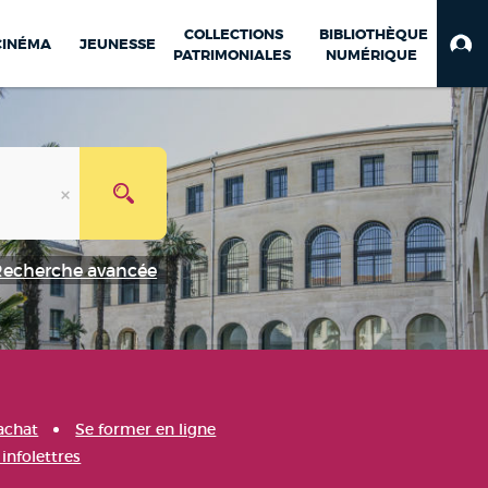
COLLECTIONS
BIBLIOTHÈQUE
CINÉMA
JEUNESSE
PATRIMONIALES
NUMÉRIQUE
Recherche avancée
achat
Se former en ligne
infolettres