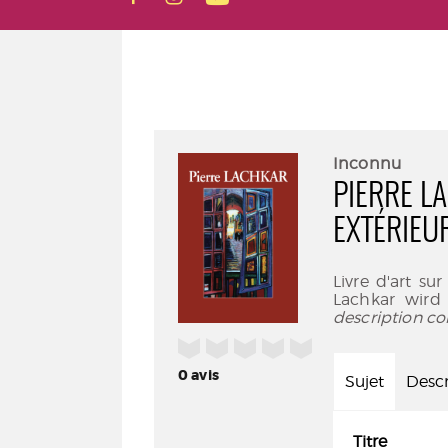
Inconnu
PIERRE LA
EXTÉRIEU
Livre d'art su
Lachkar wir
description co
/5
0
avis
Sujet
Descr
Titre