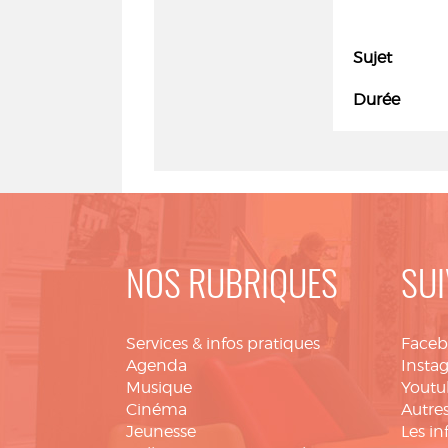
Sujet
Durée
NOS RUBRIQUES
SUI
Services & infos pratiques
Face
Agenda
Insta
Musique
Youtu
Cinéma
Autres
Jeunesse
Les in