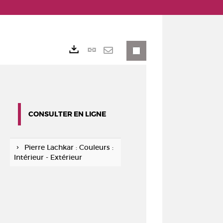
Lien
Exports
permanent
Envoyer
(Nouvelle
par
fenêtre)
mail
CONSULTER EN LIGNE
Pierre Lachkar : Couleurs :
Intérieur - Extérieur