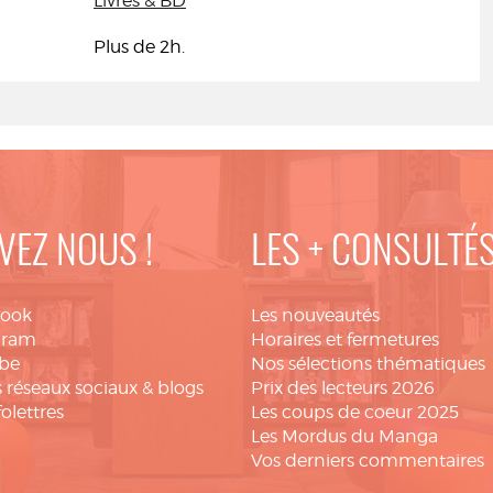
Livres & BD
Plus de 2h.
VEZ NOUS !
LES + CONSULTÉ
book
Les nouveautés
gram
Horaires et fermetures
be
Nos sélections thématiques
 réseaux sociaux & blogs
Prix des lecteurs 2026
folettres
Les coups de coeur 2025
Les Mordus du Manga
Vos derniers commentaires