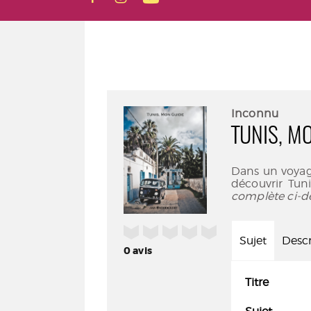
Inconnu
TUNIS, M
Dans un voyag
découvrir Tuni
complète ci-d
/5
Sujet
Descr
0
avis
Titre