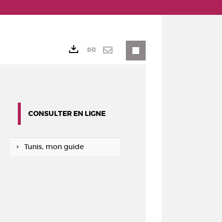
Lien
Exports
permanent
Envoyer
(Nouvelle
par
fenêtre)
mail
CONSULTER EN LIGNE
Tunis, mon guide