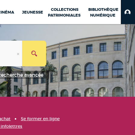
COLLECTIONS
BIBLIOTHÈQUE
CINÉMA
JEUNESSE
PATRIMONIALES
NUMÉRIQUE
Recherche avancée
achat
Se former en ligne
infolettres