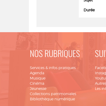
Sujet
Durée
NOS RUBRIQUES
SUI
Services & infos pratiques
Face
Agenda
Insta
Musique
Youtu
Cinéma
Autres
Jeunesse
Les in
Collections patrimoniales
Bibliothèque numérique