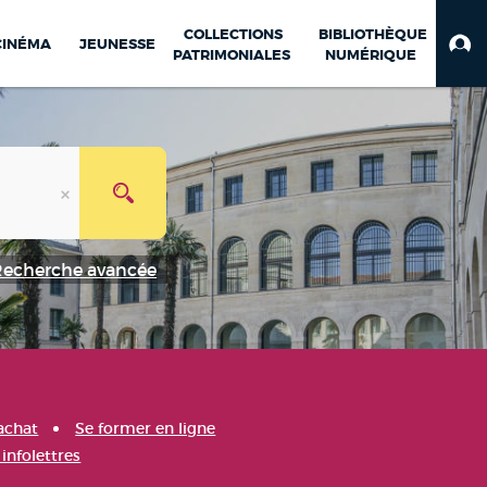
COLLECTIONS
BIBLIOTHÈQUE
CINÉMA
JEUNESSE
PATRIMONIALES
NUMÉRIQUE
Recherche avancée
achat
Se former en ligne
infolettres