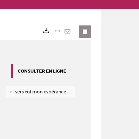
Lien
Exports
permanent
Envoyer
(Nouvelle
par
fenêtre)
mail
CONSULTER EN LIGNE
vers toi mon espérance