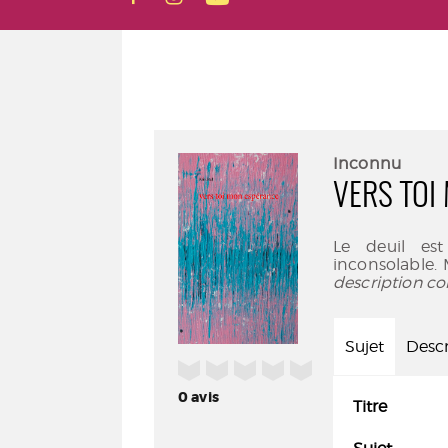
Inconnu
VERS TOI
Le deuil est
inconsolable.
description co
Sujet
Descr
/5
0
avis
Titre