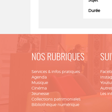
Sujet
Durée
NOS RUBRIQUES
SUI
Services & infos pratiques
Face
Agenda
Insta
Musique
Youtu
Cinéma
Autres
Jeunesse
Les in
Collections patrimoniales
Bibliothèque numérique