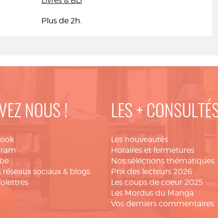
Livres & BD
Plus de 2h.
VEZ NOUS !
LES + CONSULTÉ
book
Les nouveautés
gram
Horaires et fermetures
be
Nos sélections thématiques
 réseaux sociaux & blogs
Prix des lecteurs 2026
folettres
Les coups de coeur 2025
Les Mordus du Manga
Vos derniers commentaires