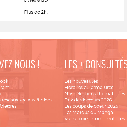
Livres & BD
Plus de 2h.
VEZ NOUS !
LES + CONSULTÉ
book
Les nouveautés
gram
Horaires et fermetures
be
Nos sélections thématiques
 réseaux sociaux & blogs
Prix des lecteurs 2026
folettres
Les coups de coeur 2025
Les Mordus du Manga
Vos derniers commentaires