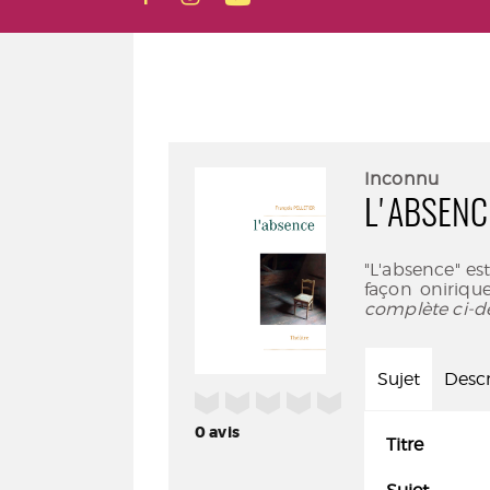
Inconnu
L'ABSENC
"L'absence" es
façon onirique
complète ci-d
Sujet
Descr
/5
0
avis
Titre