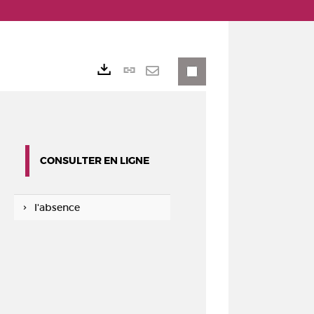
Lien
Exports
permanent
Envoyer
(Nouvelle
par
fenêtre)
mail
CONSULTER EN LIGNE
l'absence