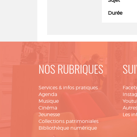
Sujet
Durée
NOS RUBRIQUES
SUI
Services & infos pratiques
Face
Agenda
Insta
Musique
Youtu
Cinéma
Autres
Jeunesse
Les in
Collections patrimoniales
Bibliothèque numérique