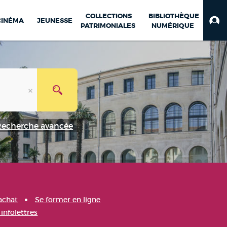
COLLECTIONS
BIBLIOTHÈQUE
CINÉMA
JEUNESSE
PATRIMONIALES
NUMÉRIQUE
Recherche avancée
achat
Se former en ligne
infolettres