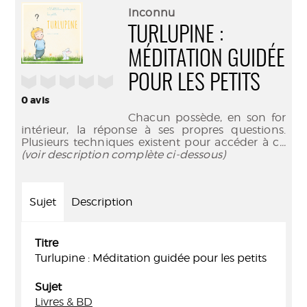
(Nouve
par
Inconnu
fenêtr
mail
TURLUPINE :
MÉDITATION GUIDÉE
/5
POUR LES PETITS
0
avis
Chacun possède, en son for
intérieur, la réponse à ses propres questions.
Plusieurs techniques existent pour accéder à c
...
(voir description complète ci-dessous)
Sujet
Description
Titre
Turlupine : Méditation guidée pour les petits
Sujet
Livres & BD