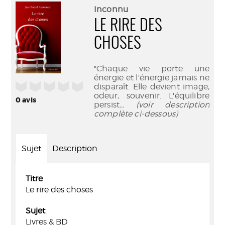
(Nouve
par
Inconnu
fenêtr
mail
LE RIRE DES
CHOSES
"Chaque vie porte une
énergie et l'énergie jamais ne
/5
disparaît. Elle devient image,
odeur, souvenir. L'équilibre
0
avis
persist
... (voir description
complète ci-dessous)
Sujet
Description
Titre
Le rire des choses
Sujet
Livres & BD