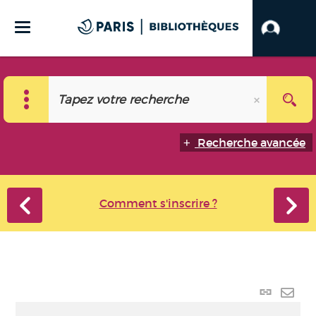
Recherche avancée
Comment s'inscrire ?
Lien
perma
Envo