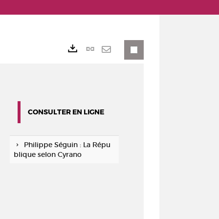
Lien
Exports
permanent
Envoyer
(Nouvelle
par
fenêtre)
mail
CONSULTER EN LIGNE
Philippe Séguin : La Répu
blique selon Cyrano