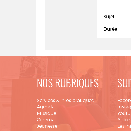
Sujet
Durée
NOS RUBRIQUES
SUI
Services & infos pratiques
Face
Agenda
Insta
Musique
Youtu
Cinéma
Autres
Jeunesse
Les in