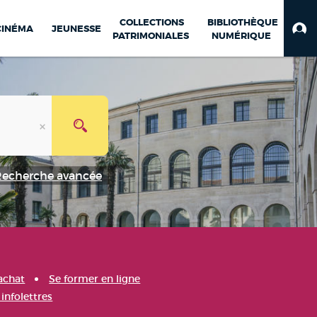
COLLECTIONS
BIBLIOTHÈQUE
CINÉMA
JEUNESSE
PATRIMONIALES
NUMÉRIQUE
Recherche avancée
achat
Se former en ligne
infolettres