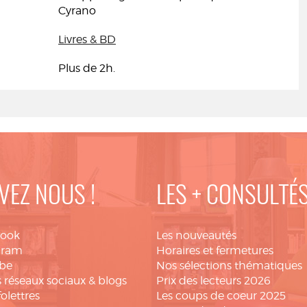
Cyrano
Livres & BD
Plus de 2h.
VEZ NOUS !
LES + CONSULTÉ
book
Les nouveautés
gram
Horaires et fermetures
be
Nos sélections thématiques
 réseaux sociaux & blogs
Prix des lecteurs 2026
folettres
Les coups de coeur 2025