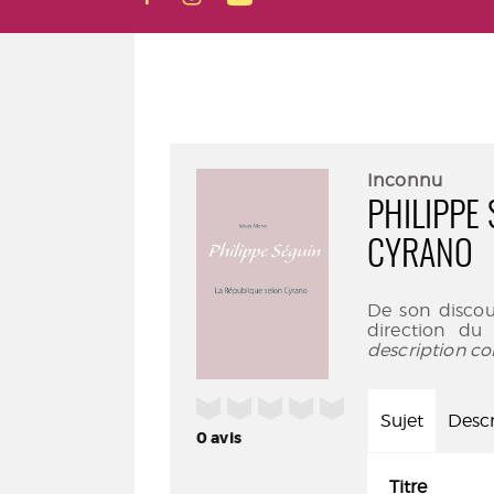
Inconnu
PHILIPPE
CYRANO
De son discou
direction du
description co
/5
Sujet
Descr
0
avis
Titre