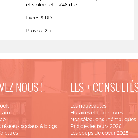
et violoncelle K46 d-e
Livres & BD
Plus de 2h.
VEZ NOUS !
LES + CONSULTÉ
book
Les nouveautés
gram
Horaires et fermetures
be
Nos sélections thématiques
 réseaux sociaux & blogs
Prix des lecteurs 2026
folettres
Les coups de coeur 2025