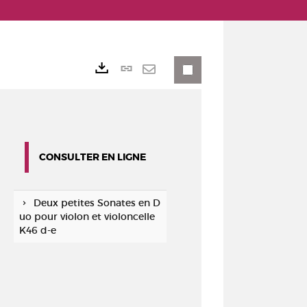
Lien
Exports
permanent
Envoyer
(Nouvelle
par
fenêtre)
mail
CONSULTER EN LIGNE
Deux petites Sonates en D
uo pour violon et violoncelle
K46 d-e