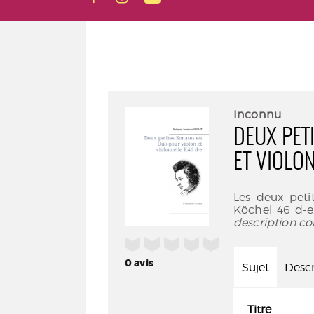
Inconnu
DEUX PET
ET VIOLO
Les deux pet
Köchel 46 d-e
description co
/5
0
avis
Sujet
Descr
Titre