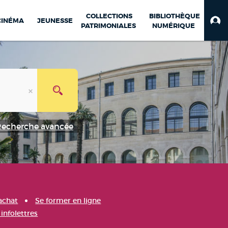
COLLECTIONS
BIBLIOTHÈQUE
CINÉMA
JEUNESSE
PATRIMONIALES
NUMÉRIQUE
Recherche avancée
achat
Se former en ligne
infolettres