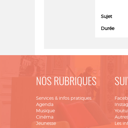
Sujet
Durée
NOS RUBRIQUES
SUI
Services & infos pratiques
Face
Agenda
Insta
Musique
Youtu
Cinéma
Autres
Jeunesse
Les in