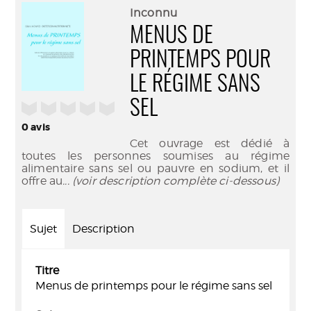
(Nouve
par
Inconnu
fenêtr
mail
MENUS DE
PRINTEMPS POUR
LE RÉGIME SANS
SEL
/5
0
avis
Cet ouvrage est dédié à
toutes les personnes soumises au régime
alimentaire sans sel ou pauvre en sodium, et il
offre au
... (voir description complète ci-dessous)
Sujet
Description
Titre
Menus de printemps pour le régime sans sel