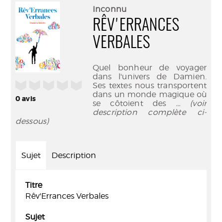
(Nouve
par
Inconnu
fenêtr
mail
RÊV'ERRANCES
VERBALES
Quel bonheur de voyager
dans l'univers de Damien.
/5
Ses textes nous transportent
dans un monde magique où
0
avis
se côtoient des
... (voir
description complète ci-
dessous)
Sujet
Description
Titre
Rêv'Errances Verbales
Sujet