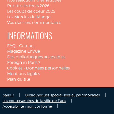
Nos sélections thématiques
Prix des lecteurs 2026
Les coups de coeur 2025
Les Mordus du Manga
Vos derniers commentaires
INFORMATIONS
FAQ
-
Contact
Magazine EnVue
Des bibliothèques accessibles
Foreign in Paris ?
Cookies
-
Données personnelles
Mentions légales
Plan du site
|
|
paris.fr
Bibliothèques spécialisées et patrimoniales
|
Les conservatoires de la ville de Paris
|
Accessibilité : non conforme