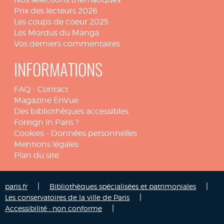
Prix des lecteurs 2026
Les coups de coeur 2025
Les Mordus du Manga
Vos derniers commentaires
INFORMATIONS
FAQ
-
Contact
Magazine EnVue
Des bibliothèques accessibles
Foreign in Paris ?
Cookies
-
Données personnelles
Mentions légales
Plan du site
|
|
paris.fr
Bibliothèques spécialisées et patrimoniales
|
Les conservatoires de la ville de Paris
|
Accessibilité : non conforme