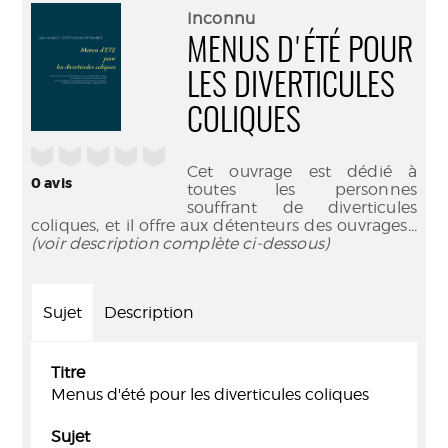
(Nouve
par
Inconnu
fenêtr
mail
MENUS D'ÉTÉ POUR
LES DIVERTICULES
COLIQUES
/5
Cet ouvrage est dédié à
0
avis
toutes les personnes
souffrant de diverticules
coliques, et il offre aux détenteurs des ouvrages
...
(voir description complète ci-dessous)
Sujet
Description
Titre
Menus d'été pour les diverticules coliques
Sujet