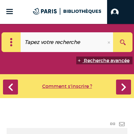
Recherche avancée
Comment s'inscrire ?
Lien
perma
Envo