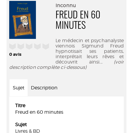
(Nouve
par
Inconnu
fenêtr
mail
FREUD EN 60
MINUTES
Le médecin et psychanalyste
/5
viennois Sigmund Freud
hypnotisait ses patients,
0
avis
interprétait leurs rêves et
découvrit ainsi
... (voir
description complète ci-dessous)
Sujet
Description
Titre
Freud en 60 minutes
Sujet
Livres & BD