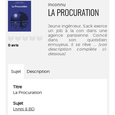
(Nouve
par
Inconnu
fenêtr
mail
LA PROCURATION
Jeune ingénieur, Sack exerce
un job à la con dans une
agence parisienne. Coincé
/5
dans son quotidien
ennuyeux, il se rêve
... (voir
0
avis
description complète ci-
dessous)
Sujet
Description
Titre
La Procuration
Sujet
Livres & BD