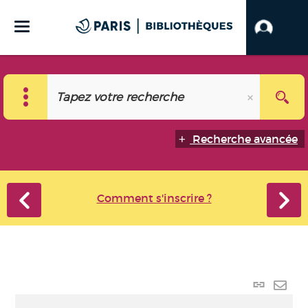
Recherche avancée
Comment s'inscrire ?
Lien
perma
Envo