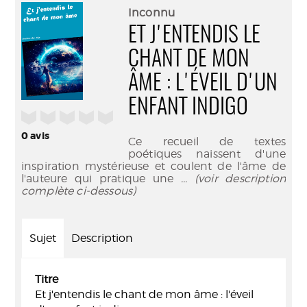
(Nouve
par
Inconnu
fenêtr
mail
ET J'ENTENDIS LE
CHANT DE MON
ÂME : L'ÉVEIL D'UN
ENFANT INDIGO
/5
0
avis
Ce recueil de textes
poétiques naissent d'une
inspiration mystérieuse et coulent de l'âme de
l'auteure qui pratique une
... (voir description
complète ci-dessous)
Sujet
Description
Titre
Et j'entendis le chant de mon âme : l'éveil