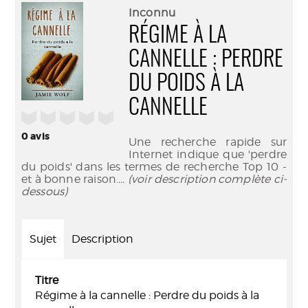
(Nouve
par
Inconnu
fenêtr
mail
RÉGIME À LA
CANNELLE : PERDRE
DU POIDS À LA
CANNELLE
/5
0
avis
Une recherche rapide sur
Internet indique que 'perdre
du poids' dans les termes de recherche Top 10 -
et à bonne raison.
... (voir description complète ci-
dessous)
Sujet
Description
Titre
Régime à la cannelle : Perdre du poids à la