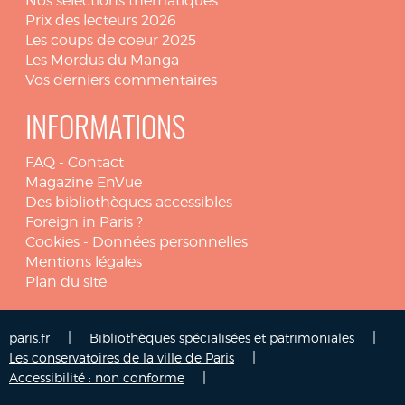
Nos sélections thématiques
Prix des lecteurs 2026
Les coups de coeur 2025
Les Mordus du Manga
Vos derniers commentaires
INFORMATIONS
FAQ
-
Contact
Magazine EnVue
Des bibliothèques accessibles
Foreign in Paris ?
Cookies
-
Données personnelles
Mentions légales
Plan du site
|
|
paris.fr
Bibliothèques spécialisées et patrimoniales
|
Les conservatoires de la ville de Paris
|
Accessibilité : non conforme