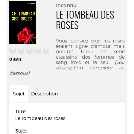
(Nouve
par
Inconnu
fenêtr
mail
LE TOMBEAU DES
ROSES
Vous pensiez que les roses
étaient signe d'amour mais
/5
non.Un tueur en série
assassine des femmes de
0
avis
sang froid et le seu
... (voir
description complète ci-
dessous)
Sujet
Description
Titre
Le tombeau des roses
Sujet