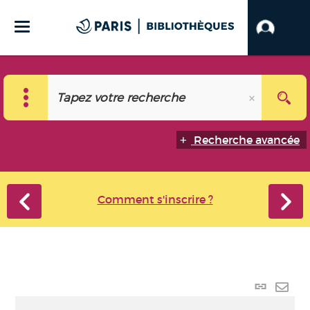
Recherche avancée
Comment s'inscrire ?
Lien
perma
Envo