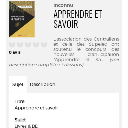
(Nouve
par
Inconnu
fenêtr
mail
APPRENDRE ET
SAVOIR
L'association des Centraliens
/5
et celle des Supelec ont
soutenu le concours des
0
avis
nouvelles d'anticipation
"Apprendre et Sa
... (voir
description complète ci-dessous)
Sujet
Description
Titre
Apprendre et savoir
Sujet
Livres & BD