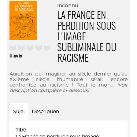
(Nouve
par
Inconnu
fenêtr
mail
LA FRANCE EN
PERDITION SOUS
L'IMAGE
SUBLIMINALE DU
/5
0
avis
RACISME
Aurait-on pu imaginer au siècle dernier qu'au
XXIème siècle l'humanité serait encore
confrontée au racisme ! Tout le mon
... (voir
description complète ci-dessous)
Sujet
Description
Titre
La France en perdition sous l'image