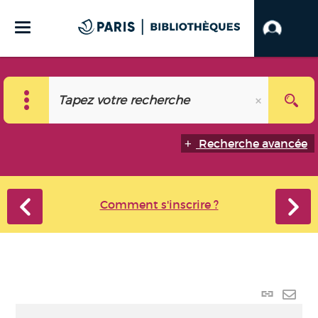
Recherche avancée
Comment s'inscrire ?
Lien
perma
Envo