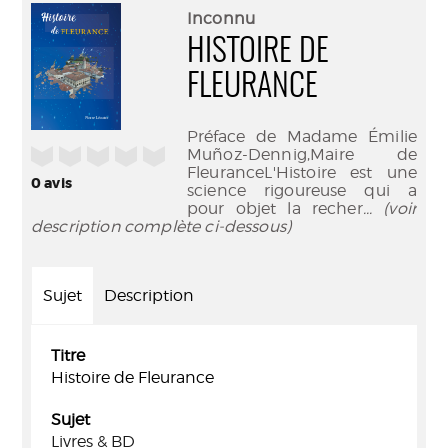
(Nouve
par
Inconnu
fenêtr
mail
HISTOIRE DE
FLEURANCE
Préface de Madame Émilie
/5
Muñoz-Dennig,Maire de
FleuranceL'Histoire est une
0
avis
science rigoureuse qui a
pour objet la recher
... (voir
description complète ci-dessous)
Sujet
Description
Titre
Histoire de Fleurance
Sujet
Livres & BD