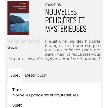
(Nouve
par
Inconnu
fenêtr
mail
NOUVELLES
POLICIÈRES ET
MYSTÉRIEUSES
/5
Il était une fois des histoires
étranges et humoristiques
0
avis
qui vous mènent dans des
pays imaginaires.Laissez-vous
emporte
... (voir description complète ci-dessous)
Sujet
Description
Titre
Nouvelles policières et mystérieuses
Sujet