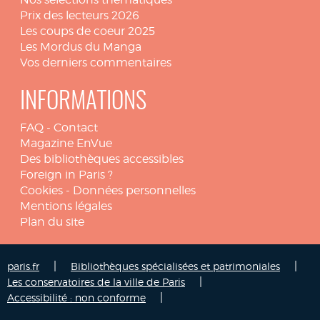
Prix des lecteurs 2026
Les coups de coeur 2025
Les Mordus du Manga
Vos derniers commentaires
INFORMATIONS
FAQ
-
Contact
Magazine EnVue
Des bibliothèques accessibles
Foreign in Paris ?
Cookies
-
Données personnelles
Mentions légales
Plan du site
|
|
paris.fr
Bibliothèques spécialisées et patrimoniales
|
Les conservatoires de la ville de Paris
|
Accessibilité : non conforme